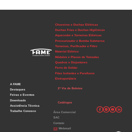
Chuveiros e Duchas Elétricas
Duchas Frias e Duchas Higiênicas
Aquecedor e Torneiras Elétricas
Pressurizador e Bomba Submersa
Torneiras, Purificador e Filtro
Material Elétrico
Módulos e Placas de Tomadas
Quadros e Disjuntores
Ferro de Soldar
Fitas Isolantes e Parafusos
Eletroportáteis
A FAME
2ª Via de Boletos
Destaques
Feiras e Eventos
Downloads
Catálogos
Assistência Técnica
Trabalhe Conosco
Área Comercial
SAC
Contato
Webmail