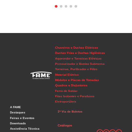
Chuveiros e Duchas Elétricas
Duchas Frias e Duchas Higiênicas
Aquecedor e Torneiras Elétricas
Pressurizador e Bomba Submersa
Torneiras, Purificador e Filtro
Material Elétrico
Módulos e Placas de Tomadas
Quadros e Disjuntores
Ferro de Soldar
Fitas Isolantes e Parafusos
Eletroportáteis
A FAME
2ª Via de Boletos
Destaques
Feiras e Eventos
Downloads
Catálogos
Assistência Técnica