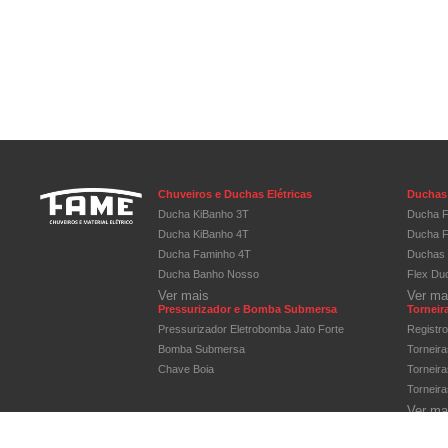
Chuveiros e Duchas Elétricas
Duchas 
Ducha KiBanho 3T
Ducha F
Ducha KiBanho 4T
Ducha F
Ducha Faminho 4T
Duchas 
Ducha Banho Nosso
Flex Du
Ver mais
Ver ma
Pressurizador e Bomba Submersa
Torneira
Pressurizador Eletrobomba Jato Forte
Registr
Bomba Submersa
Torneir
Chave Boia
Torneir
Torneir
Ver ma
Módulos e Placas de Tomadas
Quadros
Linha Blanc
Quadros