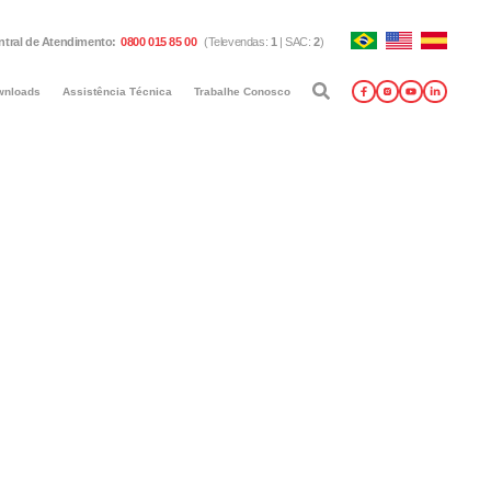
ntral de Atendimento
:
0800 015 85 00
(
Televendas
:
1
|
SAC
:
2
)
wnloads
Assistência Técnica
Trabalhe Conosco