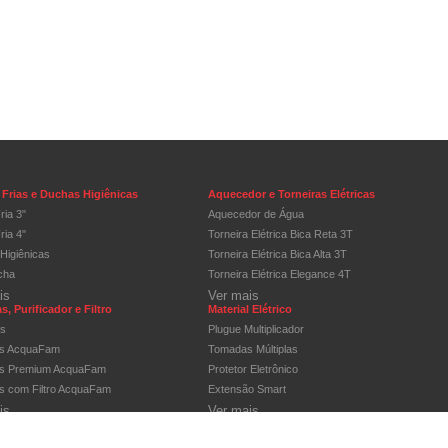
Frias e Duchas Higiênicas
Aquecedor e Torneiras Elétricas
ria 3"
Aquecedor de Água
ria 4"
Torneira Elétrica Bica Reta 3T
Higiênicas
Torneira Elétrica Bica Alta 3T
cha
Torneira Elétrica Elegance 4T
is
Ver mais
s, Purificador e Filtro
Material Elétrico
os
Plugue Multiplicador
as AcquaFam
Tomadas Múltiplas
as Premium AcquaFam
Protetor Eletrônico
as com Filtro AcquaFam
Extensão Smart
is
Ver mais
 e Disjuntores
Ferro de Soldar
 de Distribuição
Ferro de Soldar Tubular