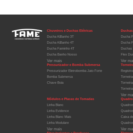
Chuveiros e Duchas Elétricas
Duchas 
Ducha KiBanho 3T
Ducha F
Ducha KiBanho 4T
Ducha F
Ducha Faminho 4T
Duchas 
Ducha Banho Nosso
Flex Du
Ver mais
Ver ma
Pressurizador e Bomba Submersa
Torneira
Pressurizador Eletrobomba Jato Forte
Registr
Bomba Submersa
Torneir
Chave Boia
Torneir
Torneir
Ver ma
Módulos e Placas de Tomadas
Quadros
Linha Blanc
Quadros
Linha Evidence
Quadros 
Linha Blanc Mais
Caixa d
Linha Modulare
Quadros
Ver mais
Ver ma