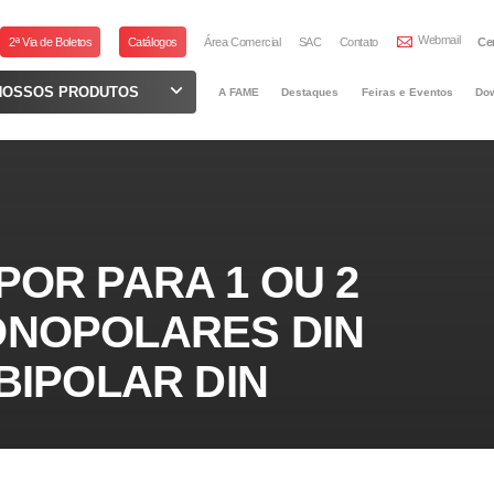
Webmail
2ª Via de Boletos
Catálogos
Área Comercial
SAC
Contato
Ce
NOSSOS PRODUTOS
A FAME
Destaques
Feiras e Eventos
Do
POR PARA 1 OU 2
ONOPOLARES DIN
BIPOLAR DIN