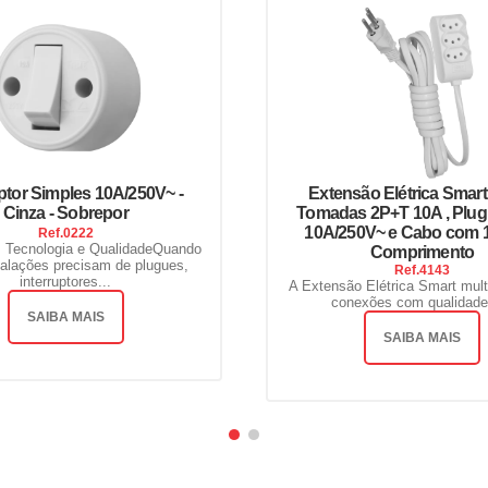
uptor Simples 10A/250V~ -
Extensão Elétrica Smar
Cinza - Sobrepor
Tomadas 2P+T 10A , Plu
10A/250V~ e Cabo com 
Ref.
0222
 Tecnologia e QualidadeQuando
Comprimento
talações precisam de plugues,
Ref.
4143
interruptores...
A Extensão Elétrica Smart mult
conexões com qualidade 
SAIBA MAIS
SAIBA MAIS