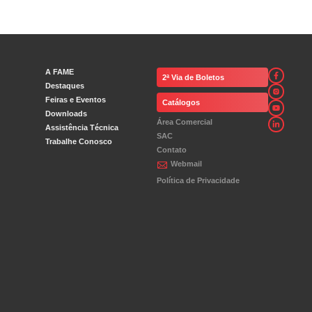
A FAME
2ª Via de Boletos
Destaques
Feiras e Eventos
Catálogos
Downloads
Área Comercial
Assistência Técnica
SAC
Trabalhe Conosco
Contato
Webmail
Política de Privacidade