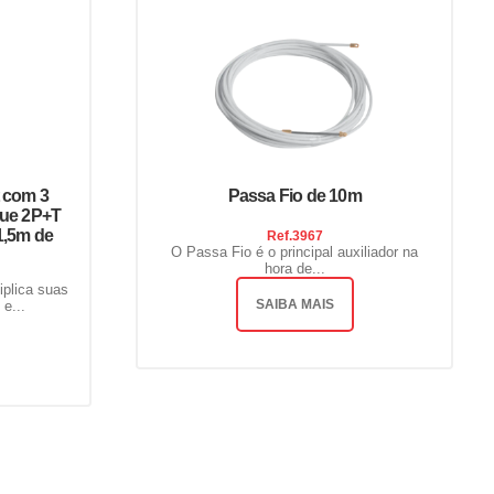
t com 3
Passa Fio de 10m
gue 2P+T
1,5m de
Ref.
3967
O Passa Fio é o principal auxiliador na
hora de...
iplica suas
SAIBA MAIS
e...