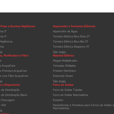
Frias e Duchas Higiênicas
Aquecedor e Torneiras Elétricas
ria 3"
Aquecedor de Água
ria 4"
Torneira Elétrica Bica Reta 3T
Higiênicas
Torneira Elétrica Bica Alta 3T
cha
Torneira Elétrica Elegance 4T
is
Ver mais
s, Purificador e Filtro
Material Elétrico
os
Plugue Multiplicador
as AcquaFam
Tomadas Múltiplas
as Premium AcquaFam
Protetor Eletrônico
as com Filtro AcquaFam
Extensão Smart
is
Ver mais
 e Disjuntores
Ferro de Soldar
 de Distribuição
Ferro de Soldar Tubular
de Distribuição Black
Ferro de Soldar Machadinha
e Passagem
Estanho
 VDI
Resistências e Ponteiras para Ferros de Soldar e
Machadinhas
is