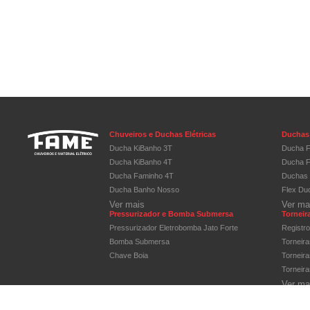
Chuveiros e Duchas Elétricas
Duchas 
Ducha KiBanho 3T
Ducha F
Ducha KiBanho 4T
Ducha F
Ducha Faminho 4T
Duchas 
Ducha Banho Nosso
Flex Du
Ver mais
Ver ma
Pressurizador e Bomba Submersa
Torneira
Pressurizador Eletrobomba Jato Forte
Registr
Bomba Submersa
Torneir
Chave Boia
Torneir
Torneir
Ver ma
Módulos e Placas de Tomadas
Quadros
Linha Blanc
Quadros