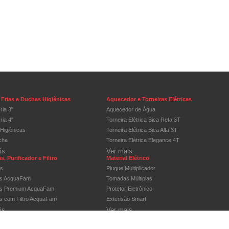
Frias e Duchas Higiênicas
Aquecedor e Torneiras Elétricas
ria 3"
Aquecedor de Água
ria 4"
Torneira Elétrica Bica Reta 3T
Higiênicas
Torneira Elétrica Bica Alta 3T
cha
Torneira Elétrica Elegance 4T
is
Ver mais
s, Purificador e Filtro
Material Elétrico
os
Plugue Multiplicador
as AcquaFam
Tomadas Múltiplas
as Premium AcquaFam
Protetor Eletrônico
as com Filtro AcquaFam
Extensão Smart
is
Ver mais
 e Disjuntores
Ferro de Soldar
 de Distribuição
Ferro de Soldar Tubular