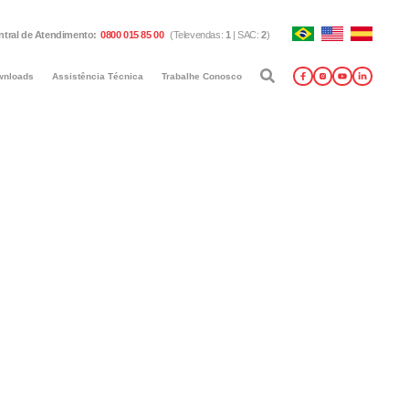
ntral de Atendimento
:
0800 015 85 00
(
Televendas
:
1
|
SAC
:
2
)
wnloads
Assistência Técnica
Trabalhe Conosco