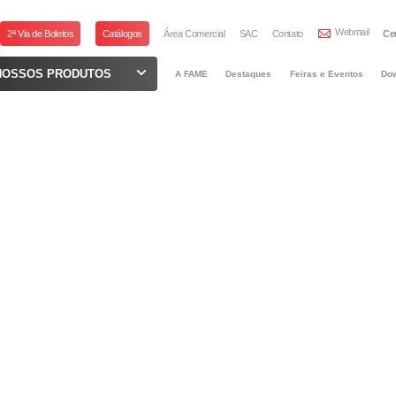
Webmail
2ª Via de Boletos
Catálogos
Área Comercial
SAC
Contato
Ce
NOSSOS PRODUTOS
A FAME
Destaques
Feiras e Eventos
Do